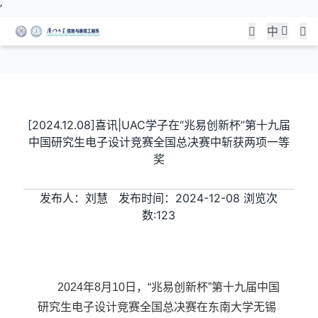
’
中
信息学院召开工程教育认证
匠心筑信启新程 智创通信
汇聚智慧谋发展 协同创新
工作启动会
展风采—信息与通信工程系
向深蓝 | 水声通信与海洋信
近期，学院通信工程专业和软件工程专业
举办2026届本科优秀毕业
息技术教育部重点实验室召
将接受教育部工程认证。为进一步统一思
[2024.12.08]喜讯|UAC学子在“兆易创新杯”第十九届
想认识、明确责任目标，做好工程教育认
设计（论文）展
开第二届学术委员会第三次
校友座谈
中国研究生电子设计竞赛全国总决赛中斩获两项一等
证培训，5月25日下午，信息学院召开工
奖
会议
程教育认证工作启动会，对认证工作进行
为集中展示本科人才培养成效，检验毕业
薪火传情，智启新程｜厦大通信 02 级校
动员部署。院长向乔作动员讲话。院党委
设计教学质量，搭建学术交流与经验分享
友返校，二十载深耕经验倾囊相授
发布人：刘慧 发布时间：2024-12-08 浏览次
2026年5月25日，水声通信与海洋信息
书记李承华作总结
平台，5月29日上午，信息与通信工程系
数:
123
技术教育部重点实验室（以下简称“实验
2026届本科优秀毕业设计（论文）展在
室”）学术年会暨第二届学术委员会第三
查看详情
学院益海嘉里楼顺利开展。全系师生齐聚
查看详情
次会议在厦门召开
现场，共览通信领域青年学子的创新成
果，见证专业实践育人的丰硕收获
2024
年
8
月
10
日，“兆易创新杯”第十九届中国
查看详情
研究生电子设计竞赛全国总决赛在东南大学无锡
查看详情