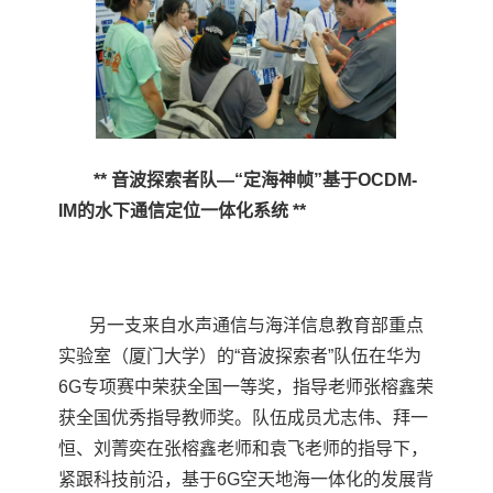
**
音波探索者队—“定海神帧”基于
OCDM-
IM
的水下通信定位一体化系统
**
另一支来自水声通信与海洋信息教育部重点
实验室（厦门大学）的“音波探索者”队伍在华为
6G
专项赛中荣获全国一等奖，指导老师张榕鑫荣
获全国优秀指导教师奖。队伍成员尤志伟、拜一
恒、刘菁奕在张榕鑫老师和袁飞老师的指导下，
紧跟科技前沿，基于
6G
空天地海一体化的发展背