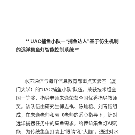
** UAC
捕鱼小队—“捕鱼达人”基于仿生机制
的远洋集鱼灯智能控制系统
**
水声通信与海洋信息教育部重点实验室（厦
门大学）的“
UAC
捕鱼小队”队伍，荣获技术组全
国一等奖，指导老师朱逸荣获全国优秀指导教师
奖。该队伍由研究生傅志祺、陈灿榕、刘青钰组
成，在朱逸老师和袁飞老师的悉心指导下，针对
远洋捕捞任务中的集鱼需求，给传统集鱼灯
AI
赋
能，为传统集鱼灯装上“眼睛”和“大脑”，通过对水