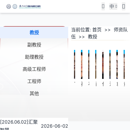
中
信息学院召开工程教育认证
匠心筑信启新程 智创通信
汇聚智慧谋发展 协同创新
工作启动会
展风采—信息与通信工程系
向深蓝 | 水声通信与海洋信
当前位置:
首页
>>
师资队
教授
近期，学院通信工程专业和软件工程专业
伍
>>
教授
举办2026届本科优秀毕业
息技术教育部重点实验室召
将接受教育部工程认证。为进一步统一思
副教授
想认识、明确责任目标，做好工程教育认
设计（论文）展
开第二届学术委员会第三次
校友座谈
证培训，5月25日下午，信息学院召开工
助理教授
会议
程教育认证工作启动会，对认证工作进行
为集中展示本科人才培养成效，检验毕业
薪火传情，智启新程｜厦大通信 02 级校
动员部署。院长向乔作动员讲话。院党委
高级工程师
设计教学质量，搭建学术交流与经验分享
友返校，二十载深耕经验倾囊相授
2026年5月25日，水声通信与海洋信息
书记李承华作总结
平台，5月29日上午，信息与通信工程系
工程师
技术教育部重点实验室（以下简称“实验
丁兴号
孙海信
石江宏
肖亮
付立群
洪学敏
袁飞
2026届本科优秀毕业设计（论文）展在
室”）学术年会暨第二届学术委员会第三
查看详情
学院益海嘉里楼顺利开展。全系师生齐聚
查看详情
其他
次会议在厦门召开
现场，共览通信领域青年学子的创新成
果，见证专业实践育人的丰硕收获
查看详情
[2026.06.02]汇聚
查看详情
2026-06-02
智慧...