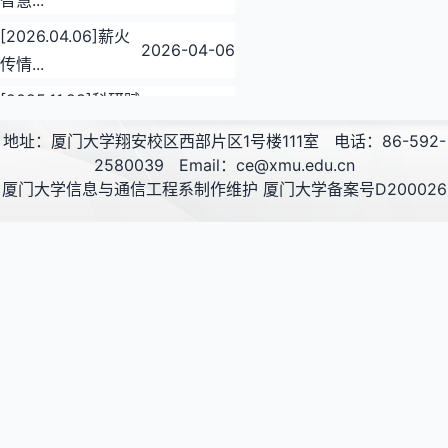
[2026.04.06]薪火
2026-04-06
传情...
[2025.11.28]科研赋
2025-11-28
能...
地址：厦门大学翔安校区西部片区1号楼111室
电话：86-592-
[2025.11.02]泉州秋
2580039
Email：ce@xmu.edu.cn
2025-11-02
厦门大学信息与通信工程系制作维护
厦门大学备案号D200026
韵...
[2025.10.06]奔向
2025-10-06
“信...
[2025.03.30]信息
2025-03-30
学院...
[2025.03.21]厦门
2025-03-21
大学...
[2025.03.20]信息
2025-03-20
与通...